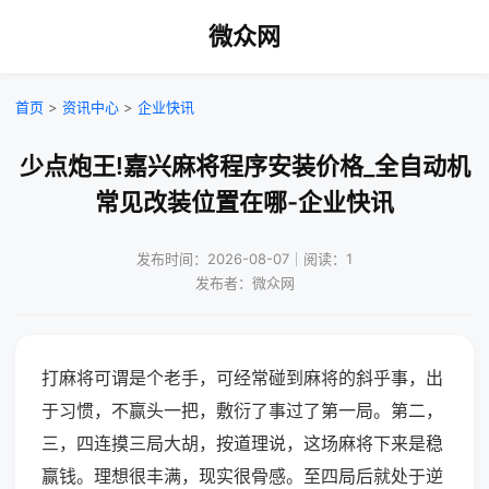
微众网
首页
>
资讯中心
>
企业快讯
少点炮王!嘉兴麻将程序安装价格_全自动机
常见改装位置在哪-企业快讯
发布时间：2026-08-07｜阅读：1
发布者：微众网
打麻将可谓是个老手，可经常碰到麻将的斜乎事，出
于习惯，不赢头一把，敷衍了事过了第一局。第二，
三，四连摸三局大胡，按道理说，这场麻将下来是稳
赢钱。理想很丰满，现实很骨感。至四局后就处于逆