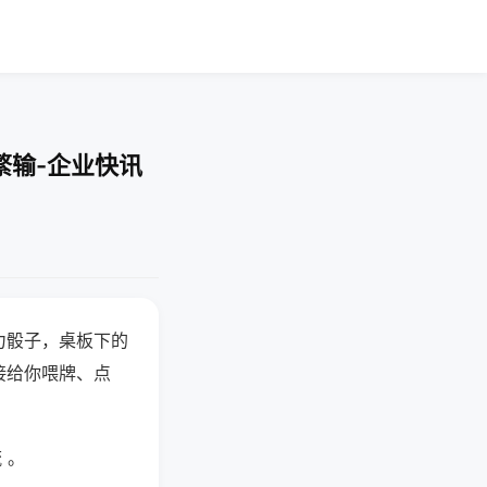
繁输-企业快讯
力骰子，桌板下的
接给你喂牌、点
 。