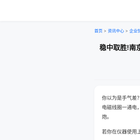
首页
>
资讯中心
>
企业
稳中取胜!南
你以为是手气差
电磁线圈一通电
炮。
若你在仪器使用上