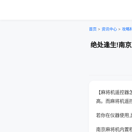
首页
>
资讯中心
>
攻略
绝处逢生!南
【麻将机遥控器
高。而麻将机遥
若你在仪器使用上
南京麻将机内置