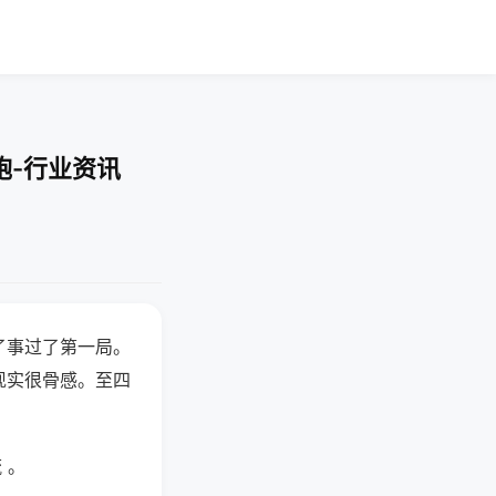
炮-行业资讯
了事过了第一局。
现实很骨感。至四
 。