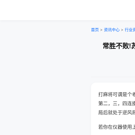
首页
>
资讯中心
>
行业
常胜不败!
打麻将可谓是个
第二，三，四连
局后就处于逆风
若你在仪器使用上