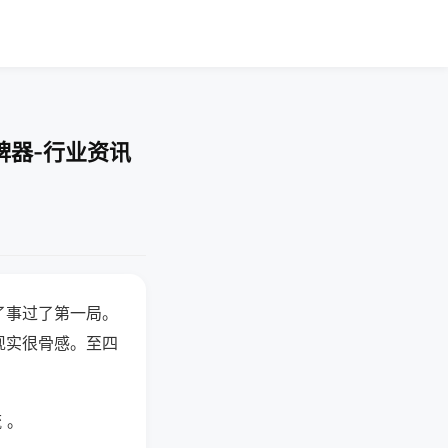
牌器-行业资讯
了事过了第一局。
现实很骨感。至四
 。