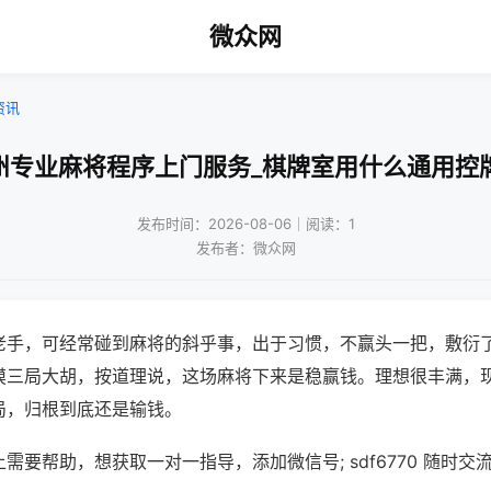
微众网
资讯
州专业麻将程序上门服务_棋牌室用什么通用控
发布时间：2026-08-06｜阅读：1
发布者：微众网
老手，可经常碰到麻将的斜乎事，出于习惯，不赢头一把，敷衍
摸三局大胡，按道理说，这场麻将下来是稳赢钱。理想很丰满，
局，归根到底还是输钱。
需要帮助，想获取一对一指导，添加微信号; sdf6770 随时交流