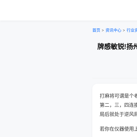
首页
>
资讯中心
>
行业
牌感敏锐!扬
打麻将可谓是个
第二，三，四连
局后就处于逆风
若你在仪器使用上