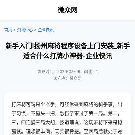
微众网
首页
>
资讯中心
>
企业快讯
新手入门!扬州麻将程序设备上门安装_新手
适合什么打牌小神器-企业快讯
发布时间：2026-08-08｜阅读：1
发布者：微众网
打麻将可谓是个老手，可经常碰到麻将的斜乎事，出
于习惯，不赢头一把，敷衍了事过了第一局。第二，
三，四连摸三局大胡，按道理说，这场麻将下来是稳
赢钱。理想很丰满，现实很骨感。至四局后就处于逆