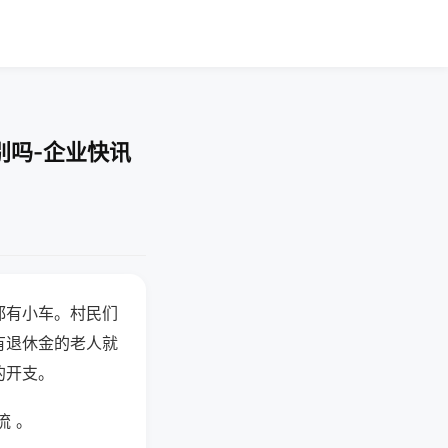
别吗-企业快讯
都有小车。村民们
有退休金的老人就
的开支。
流 。