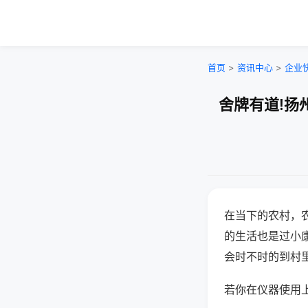
首页
>
资讯中心
>
企业
舍牌有道!扬
在当下的农村，
的生活也是过小
会时不时的到村
若你在仪器使用上