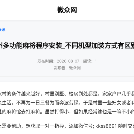
微众网
快讯
州多功能麻将程序安装_不同机型加装方式有区
发布时间：2026-08-07｜阅读：1
发布者：微众网
农村的条件越来越好，村里别墅、楼房到处都是，家家户户几乎
康生活，不再为一日三餐为而奔波劳碌。于是村里一些妇女或者
里的麻将馆去打麻将。虽然打得小，但如果经常输也是一笔不小
需要帮助，想获取一对一指导，添加微信号; kkss8691 随时交