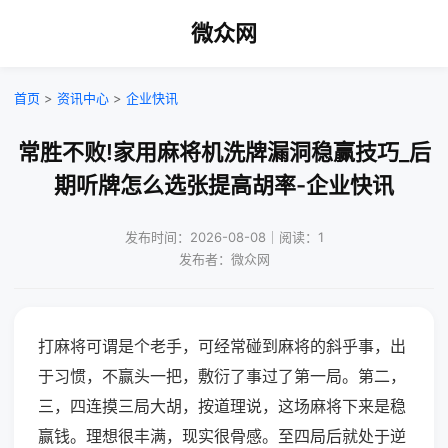
微众网
首页
>
资讯中心
>
企业快讯
常胜不败!家用麻将机洗牌漏洞稳赢技巧_后
期听牌怎么选张提高胡率-企业快讯
发布时间：2026-08-08｜阅读：1
发布者：微众网
打麻将可谓是个老手，可经常碰到麻将的斜乎事，出
于习惯，不赢头一把，敷衍了事过了第一局。第二，
三，四连摸三局大胡，按道理说，这场麻将下来是稳
赢钱。理想很丰满，现实很骨感。至四局后就处于逆