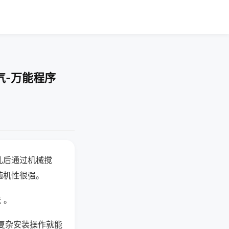
气-万能程序
乱后通过机械搅
随机性很强。
 。
复杂安装操作就能