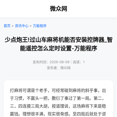
微众网
首页
>
资讯中心
>
万能程序
少点炮王!过山车麻将机能否安装控牌器_智
能遥控怎么定时设置-万能程序
发布时间：2026-08-09｜阅读：1
发布者：微众网
打麻将可谓是个老手，可经常碰到麻将的斜乎事，出
于习惯，不赢头一把，敷衍了事过了第一局。第二，
三，四连摸三局大胡，按道理说，这场麻将下来是稳
赢钱。理想很丰满，现实很骨感。至四局后就处于逆