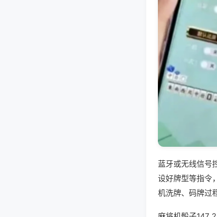
蓝牙或无线信号
设好牌型等指令
机洗牌、码牌过
麻将机骰子147