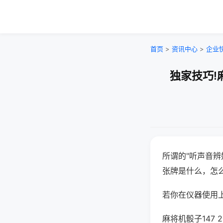
首页
>
资讯中心
>
企业
独家技巧!
所谓的"听声音辨
张牌是什么，怎
若你在仪器使用上
麻将机骰子147