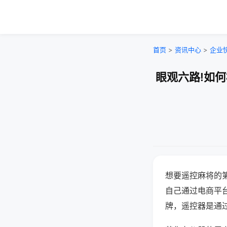
首页
>
资讯中心
>
企业
眼观六路!如
想要遥控麻将的
自己通过电商平
牌，遥控器是通