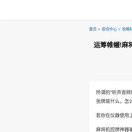
首页
>
资讯中心
>
攻略
运筹帷幄!麻
所谓的"听声音辨
张牌是什么，怎
若你在仪器使用上
麻将机控牌神器