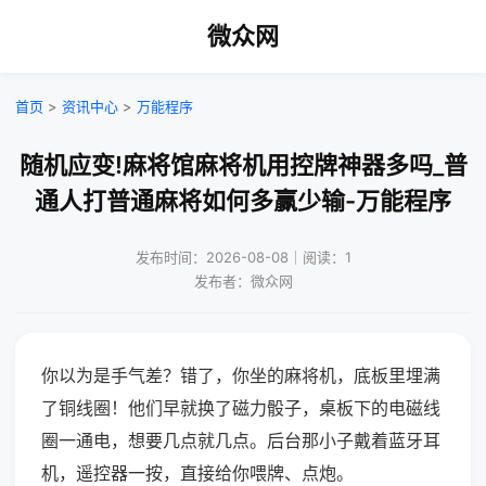
微众网
首页
>
资讯中心
>
万能程序
随机应变!麻将馆麻将机用控牌神器多吗_普
通人打普通麻将如何多赢少输-万能程序
发布时间：2026-08-08｜阅读：1
发布者：微众网
你以为是手气差？错了，你坐的麻将机，底板里埋满
了铜线圈！他们早就换了磁力骰子，桌板下的电磁线
圈一通电，想要几点就几点。后台那小子戴着蓝牙耳
机，遥控器一按，直接给你喂牌、点炮。