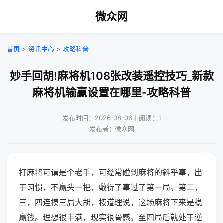
微众网
首页
>
资讯中心
>
攻略科普
妙手回胡!麻将机108张改装遥控技巧_新款
麻将机输赢设置在哪里-攻略科普
发布时间：2026-08-06｜阅读：1
发布者：微众网
打麻将可谓是个老手，可经常碰到麻将的斜乎事，出
于习惯，不赢头一把，敷衍了事过了第一局。第二，
三，四连摸三局大胡，按道理说，这场麻将下来是稳
赢钱。理想很丰满，现实很骨感。至四局后就处于逆