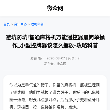
微众网
首页
>
资讯中心
>
攻略科普
避坑防坑!普通麻将机万能遥控器最简单操
作_小型控牌器该怎么摆放-攻略科普
发布时间：2026-08-07｜阅读：2
发布者：微众网
你以为是手气差？错了，你坐的麻将机，底板里埋满
了铜线圈！他们早就换了磁力骰子，桌板下的电磁线
圈一通电，想要几点就几点。后台那小子戴着蓝牙耳
机，遥控器一按，直接给你喂牌、点炮。