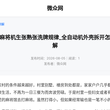
微众网
讲解
动麻将机生张熟张洗牌规律_全自动机外壳拆开怎
解
发布时间：2026-08-05｜阅读：1
发布者：微众网
农村的条件越来越好，村里别墅、楼房到处都是，家家户户几乎
康生活，不再为一日三餐为而奔波劳碌。于是村里一些妇女或者
里的麻将馆去打麻将。虽然打得小，但如果经常输也是一笔不小