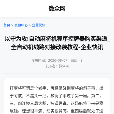
微众网
首页
>
资讯中心
>
企业快讯
以守为攻!自动麻将机程序控牌器购买渠道_
全自动机线路对接改装教程-企业快讯
发布时间：2026-08-07｜阅读：2
发布者：微众网
打麻将可谓是个老手，可经常碰到麻将的斜乎事，出
于习惯，不赢头一把，敷衍了事过了第一局。第二，
三，四连摸三局大胡，按道理说，这场麻将下来是稳
赢钱。理想很丰满，现实很骨感。至四局后就处于逆