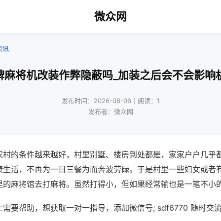
微众网
资讯
牌麻将机改装作弊隐蔽吗_加装之后会不会影响
发布时间：2026-08-06｜阅读：1
发布者：微众网
农村的条件越来越好，村里别墅、楼房到处都是，家家户户几乎
康生活，不再为一日三餐为而奔波劳碌。于是村里一些妇女或者
里的麻将馆去打麻将。虽然打得小，但如果经常输也是一笔不小
需要帮助，想获取一对一指导，添加微信号; sdf6770 随时交流