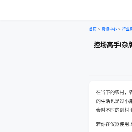
首页
>
资讯中心
>
行业
控场高手!杂
在当下的农村，
的生活也是过小
会时不时的到村
若你在仪器使用上