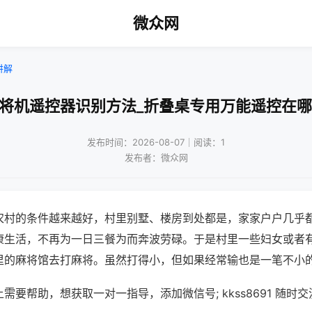
微众网
讲解
麻将机遥控器识别方法_折叠桌专用万能遥控在哪
发布时间：2026-08-07｜阅读：1
发布者：微众网
农村的条件越来越好，村里别墅、楼房到处都是，家家户户几乎
康生活，不再为一日三餐为而奔波劳碌。于是村里一些妇女或者
里的麻将馆去打麻将。虽然打得小，但如果经常输也是一笔不小
需要帮助，想获取一对一指导，添加微信号; kkss8691 随时交