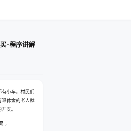
买-程序讲解
都有小车。村民们
有退休金的老人就
的开支。
流 。