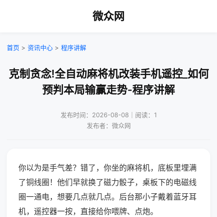
微众网
首页
>
资讯中心
>
程序讲解
克制贪念!全自动麻将机改装手机遥控_如何
预判本局输赢走势-程序讲解
发布时间：2026-08-08｜阅读：1
发布者：微众网
你以为是手气差？错了，你坐的麻将机，底板里埋满
了铜线圈！他们早就换了磁力骰子，桌板下的电磁线
圈一通电，想要几点就几点。后台那小子戴着蓝牙耳
机，遥控器一按，直接给你喂牌、点炮。