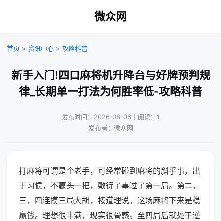
微众网
首页
>
资讯中心
>
攻略科普
新手入门!四口麻将机升降台与好牌预判规
律_长期单一打法为何胜率低-攻略科普
发布时间：2026-08-06｜阅读：1
发布者：微众网
打麻将可谓是个老手，可经常碰到麻将的斜乎事，出
于习惯，不赢头一把，敷衍了事过了第一局。第二，
三，四连摸三局大胡，按道理说，这场麻将下来是稳
赢钱。理想很丰满，现实很骨感。至四局后就处于逆