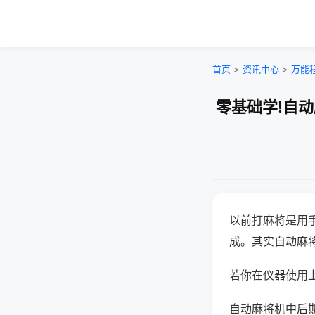
首页
>
资讯中心
>
万能
零基础学!自
以前打麻将是用
成。其实自动麻
若你在仪器使用上
自动麻将机中后