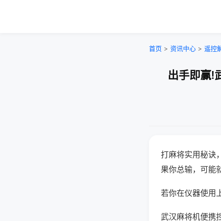
首页
>
资讯中心
>
遥控
出手即赢!
打麻将实用秘诀
果你总输，可能
若你在仪器使用上
武汉麻将机便携