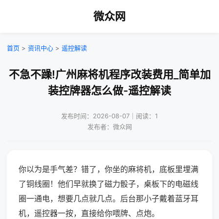
微众网
首页
>
资讯中心
>
遥控解读
不急不躁!广州麻将机程序改装费用_简单加
装控牌器怎么做-遥控解读
发布时间：2026-08-07｜阅读：1
发布者：微众网
你以为是手气差？错了，你坐的麻将机，底板里埋满
了铜线圈！他们早就换了磁力骰子，桌板下的电磁线
圈一通电，想要几点就几点。后台那小子戴着蓝牙耳
机，遥控器一按，直接给你喂牌、点炮。