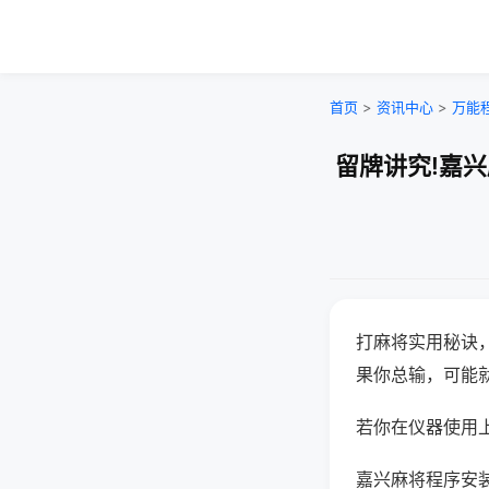
首页
>
资讯中心
>
万能
留牌讲究!嘉
打麻将实用秘诀
果你总输，可能
若你在仪器使用上
嘉兴麻将程序安