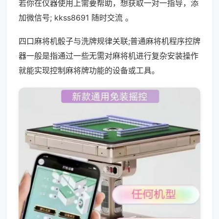
若你在仪器使用上需要帮助，想获取一对一指导，添
加微信号; kkss8691 随时交流 。
四口麻将机骰子与洗牌规律关联;普通麻将机程序控牌
器一般是指通过一些无需对麻将机进行复杂安装操作
就能实现控制麻将牌功能的设备或工具。