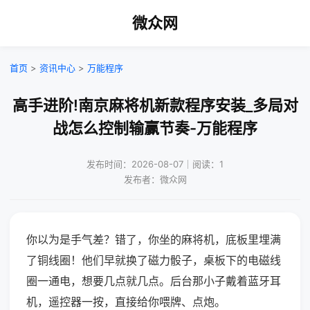
微众网
首页
>
资讯中心
>
万能程序
高手进阶!南京麻将机新款程序安装_多局对
战怎么控制输赢节奏-万能程序
发布时间：2026-08-07｜阅读：1
发布者：微众网
你以为是手气差？错了，你坐的麻将机，底板里埋满
了铜线圈！他们早就换了磁力骰子，桌板下的电磁线
圈一通电，想要几点就几点。后台那小子戴着蓝牙耳
机，遥控器一按，直接给你喂牌、点炮。