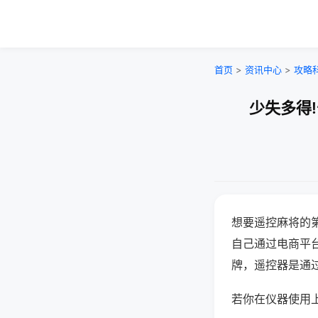
首页
>
资讯中心
>
攻略
少失多得
想要遥控麻将的
自己通过电商平
牌，遥控器是通
若你在仪器使用上