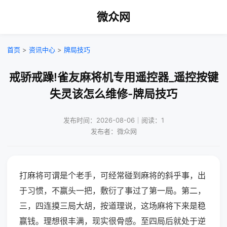
微众网
首页
>
资讯中心
>
牌局技巧
戒骄戒躁!雀友麻将机专用遥控器_遥控按键
失灵该怎么维修-牌局技巧
发布时间：2026-08-06｜阅读：1
发布者：微众网
打麻将可谓是个老手，可经常碰到麻将的斜乎事，出
于习惯，不赢头一把，敷衍了事过了第一局。第二，
三，四连摸三局大胡，按道理说，这场麻将下来是稳
赢钱。理想很丰满，现实很骨感。至四局后就处于逆