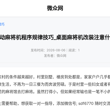
微众网
技巧
自动麻将机程序规律技巧_桌面麻将机改装注意什
发布时间：2026-08-06｜阅读：1
发布者：微众网
农村的条件越来越好，村里别墅、楼房到处都是，家家户户几乎
康生活，不再为一日三餐为而奔波劳碌。于是村里一些妇女或者
里的麻将馆去打麻将。虽然打得小，但如果经常输也是一笔不小
需要帮助，想获取一对一指导，添加微信号; sdf6770 随时交流