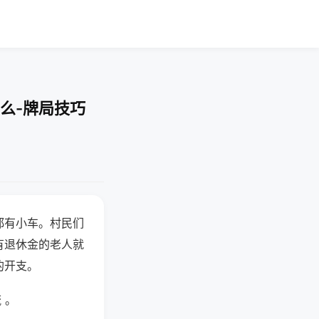
么-牌局技巧
都有小车。村民们
有退休金的老人就
的开支。
 。