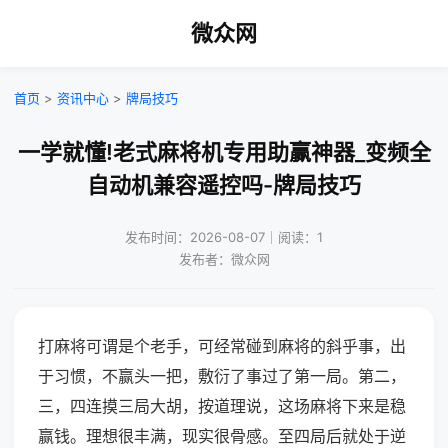
微众网
首页
>
资讯中心
>
牌局技巧
一学就懂!老式麻将机专用助赢神器_变频全
自动机兼容遥控吗-牌局技巧
发布时间：2026-08-07｜阅读：1
发布者：微众网
打麻将可谓是个老手，可经常碰到麻将的斜乎事，出
于习惯，不赢头一把，敷衍了事过了第一局。第二，
三，四连摸三局大胡，按道理说，这场麻将下来是稳
赢钱。理想很丰满，现实很骨感。至四局后就处于逆