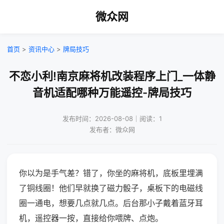
微众网
首页
>
资讯中心
>
牌局技巧
不恋小利!南京麻将机改装程序上门_一体静
音机适配哪种万能遥控-牌局技巧
发布时间：2026-08-08｜阅读：1
发布者：微众网
你以为是手气差？错了，你坐的麻将机，底板里埋满
了铜线圈！他们早就换了磁力骰子，桌板下的电磁线
圈一通电，想要几点就几点。后台那小子戴着蓝牙耳
机，遥控器一按，直接给你喂牌、点炮。